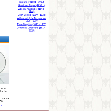
Disfarmer (1884 - 1959)
Ruud van Empel (1958 - )
Wassily Kandinsky (1866 -
1944)
Egon Schiele (1890 - 1928)
William-Adolphe Bouguereau
(1825 - 1905)
René Magritte (1898 - 1963)
Johannes Vingboons (1617 -
1670)
unt u
ideeën
baar via
000
..