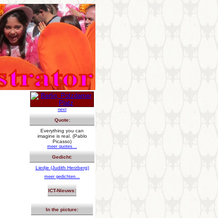
next
Quote:
Everything you can
imagine is real. (Pablo
Picasso)
meer quotes...
Gedicht:
Liedje (Judith Herzberg)
meer gedichten...
ICT-Nieuws:
In the picture: