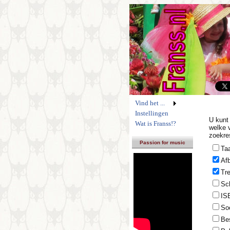
Vind het ...
Instellingen
U kunt 
Wat is Franss!?
welke 
zoekre
Passion for music
Taa
Af
Tr
Sc
IS
Soo
Be