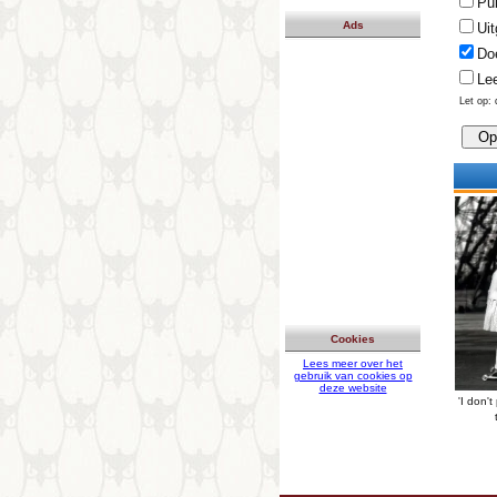
Pu
Ads
Uit
Do
Lee
Let op: 
Cookies
Lees meer over het
gebruik van cookies op
deze website
'I don't