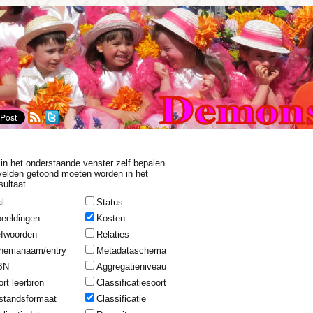
in het onderstaande venster zelf bepalen
velden getoond moeten worden in het
sultaat
l
Status
beeldingen
Kosten
efwoorden
Relaties
hemanaam/entry
Metadataschema
BN
Aggregatieniveau
rt leerbron
Classificatiesoort
standsformaat
Classificatie