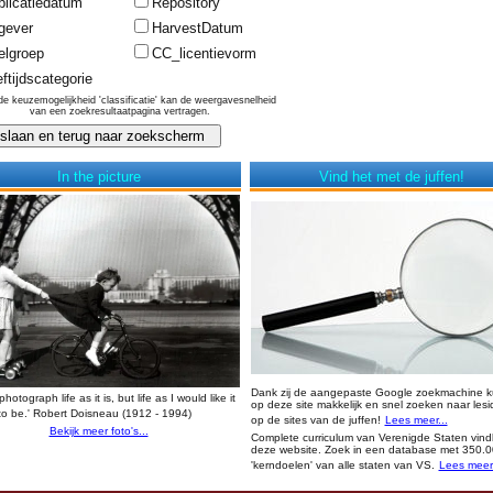
blicatiedatum
Repository
gever
HarvestDatum
elgroep
CC_licentievorm
ftijdscategorie
de keuzemogelijkheid 'classificatie' kan de weergavesnelheid
van een zoekresultaatpagina vertragen.
In the picture
Vind het met de juffen!
Dank zij de aangepaste Google zoekmachine k
 photograph life as it is, but life as I would like it
op deze site makkelijk en snel zoeken naar les
to be.' Robert Doisneau (1912 - 1994)
op de sites van de juffen!
Lees meer...
Bekijk meer foto's...
Complete curriculum van Verenigde Staten vind
deze website. Zoek in een database met 350.
'kerndoelen' van alle staten van VS.
Lees meer.