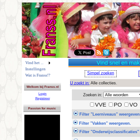
Vind snel en makke
Vind het ...
Instellingen
Simpel zoeken
Wat is Franss!?
U zoekt in:
Alle collecties.
Welkom bij Franss.nl
Login
Zoeken in:
Registreer
VVE
PO
VO
Passion for music
Filter "Leerniveaus" weergeven
Filter "Vakken" weergeven.
Filter "Onderwijsclassificaties