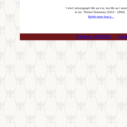
'I don't photograph life as it is, but life as I would
to be.' Robert Doisneau (1912 - 1994)
Bekijk meer foto's...
© Franss, 2008-2020
Colo